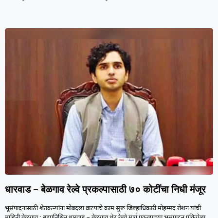
धारवाड – बेळगाव रेल्वे प्रकल्पासाठी ७० कोटींचा निधी मंजूर
भूसंपादनासाठी शेतकऱ्यांना मोबदला वाटपाचे काम सुरू जिल्हाधिकारी मोहम्मद रोशन यांची
माहिती बेळगाव : बहुप्रतिक्षित धारवाड – बेळगाव थेट रेल्वे मार्ग प्रकल्पाच्या भूसंपादन प्रक्रियेला