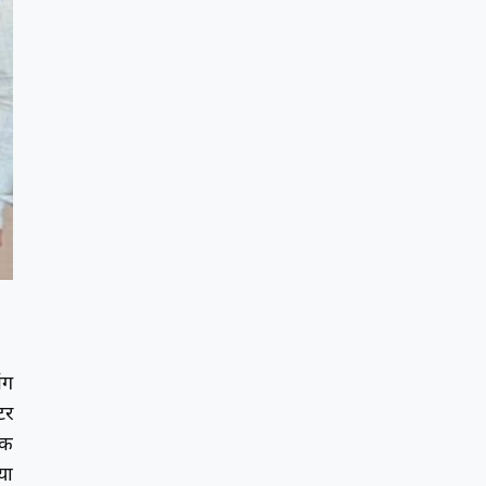
ंग
टर
दक
या