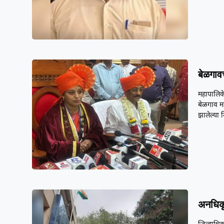
बेळगाव
महापालिके
बेळगाव म
झालेल्या
अनधिकृ