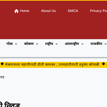
Home
About Us
DMCA
Privacy Po
गोवा
कोकण
राष्ट्रीय
आंतराष्ट्रीय
राजकीय
ेळगावच्या महापौरपदी प्रीती कामकर ; उपमहापौरपदी हनुमंत कोंगाळी
अनधिक
निवड
ाठी निवड