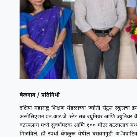
बेळगाव / प्रतिनिधी
दक्षिण महाराष्ट्र शिक्षण मंडळाच्या ज्योती सेंट्रल स्कूलचा
असोसिएशन एन.आर.जे. स्टेट सब ज्युनियर आणि ज्युनियर चॅम्
बटरफ्लाय मध्ये सुवर्णपदक आणि १०० मीटर बटरफ्लाय मध्ये
मिळविले. ही स्पर्धा बेंगळुरू येथील बसवनगुडी अॅक्वा