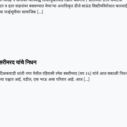
ाऱ्यांसह ५ अधिकाऱ्यांविरुद्ध लोकायुक्तांकडे तक्रार बेळगाव / प्रतिनिधी उत्तर कर्नाटक
ॅक्टर व इतर वाहनांवर बसवण्यात येणाऱ्या अनाधिकृत डीजे साऊंड सिस्टीमविरोधात कारवा
्या पार्श्वभूमीवर सामाजिक
[…]
सरीमरद यांचे निधन
 टिळकवाडी शांती नगर येथील रहिवासी रमेश बसरीमरद (वय २६) यांचे आज सकाळी निध
यांच्या पश्चात आई, वडील, एक भाऊ असा परिवार आहे. आज
[…]