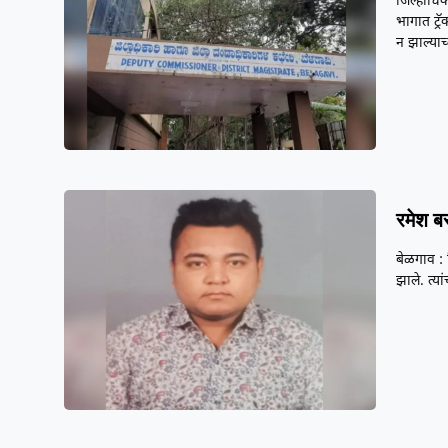
जिल्हाधिक
भागात ट्र
न झाल्याच
रमेश ब
बेळगाव :
झाले. त्