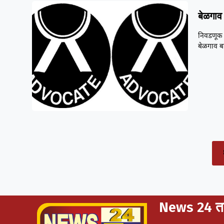
बेळगाव
निवडणूक प
बेळगाव ब
News 24 ता