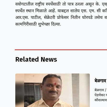
वयोगटातील राष्ट्रीय स्पर्धेसाठी तो पात्र ठरला असून के. एस्.
स्पर्धेत स्थान मिळाले आहे. याबद्दल शालेय एस. एम. सी कमि
आर.एस. पाटील, सेक्रेटरी प्रोफेसर नितीन घोरपडे तसेच शाल
कामगिरीसाठी शुभेच्छा दिल्या.
Related News
बेळगाव 
बेळगाव / 
पेडणेकर य
कौशल्यावर