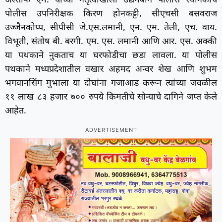
अल्ताफ एम. यांच्या नेतृत्वाखाली उद्यमबाग पोलीस स्थानकाचे
पोलीस उपनिरीक्षक किरण होनकट्टी, सीएचसी बसवराज
उज्जैनकोप्प, सीपीसी जे.एस.लमानी, एन. एम. तेली, एच. वाय.
विभूती, संतोष बी. बरगी. एम. एस. लमानी आणि आर. एस. अक्की
या पथकाने नुकताच या घरफोडीचा छडा लावला. या पोलीस
पथकाने मध्यप्रदेशातील वखार अहमद अन्वर शेख आणि शुभम
भगवानसिंग मुभाला या दोघांना गजाआड करून त्यांच्या जवळील
११ लाख ८३ हजार ७०० रुपये किमतीचे सोन्याचे दागिने जप्त केले
आहेत.
ADVERTISEMENT