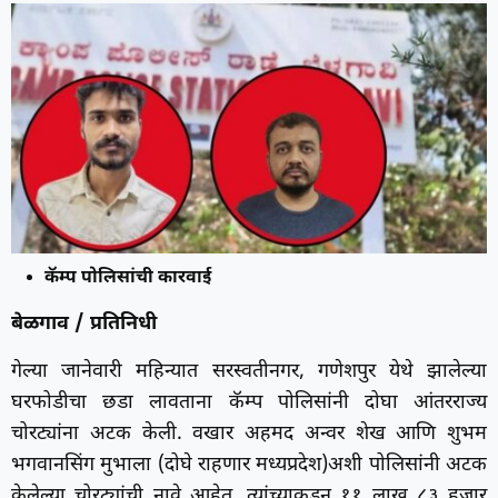
कॅम्प पोलिसांची कारवाई
बेळगाव / प्रतिनिधी
गेल्या जानेवारी महिन्यात सरस्वतीनगर, गणेशपुर येथे झालेल्या
घरफोडीचा छडा लावताना कॅम्प पोलिसांनी दोघा आंतरराज्य
चोरट्यांना अटक केली. वखार अहमद अन्वर शेख आणि शुभम
भगवानसिंग मुभाला (दोघे राहणार मध्यप्रदेश)अशी पोलिसांनी अटक
केलेल्या चोरट्यांची नावे आहेत. त्यांच्याकडून ११ लाख ८३ हजार