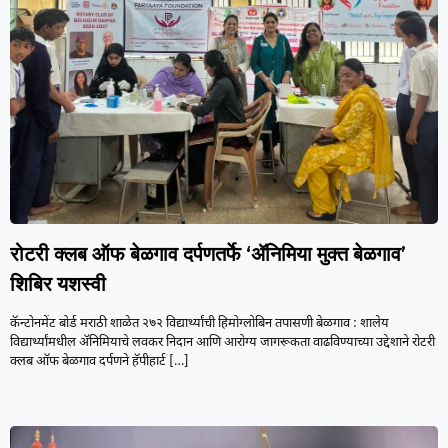
रोटरी क्लब ऑफ बेळगाव दर्पणतर्फे ‘ॲनिमिया मुक्त बेळगाव’
शिबिर यशस्वी
कॅन्टोनमेंट बोर्ड मराठी शाळेत २७२ विद्यार्थ्यांची हिमोग्लोबिन तपासणी बेळगाव : शालेय
विद्यार्थ्यांमधील ॲनिमियाचे लवकर निदान आणि आरोग्य जागरूकता वाढविण्याच्या उद्देशाने रोटरी
क्लब ऑफ बेळगाव दर्पणने हॅपीहार्ट
[…]