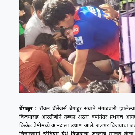
बेंगळूर :
रॉयल चॅलेंजर्स बेंगळूर संघाने मंगळवारी झाले
विजयासह आरसीबीने तब्बल अठरा वर्षानंतर प्रथमच आयपीए
क्रिकेट प्रेमींमध्ये आनंदाला उधाण आले. रात्रभर विजयाचा ज
चिन्नास्वामी स्टेडियम येथे विजयाचा जल्लोष साजरा के