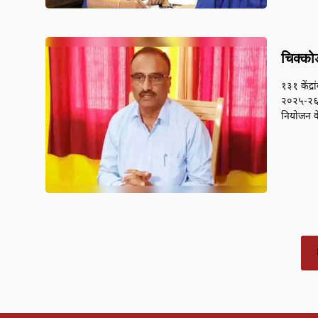
चिक्कोड
१३१ केंद्
२०२५-२६ श
नियोजन क