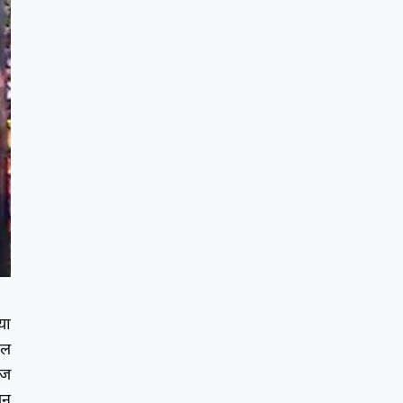
या
ील
आज
जन