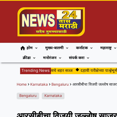
होम
मुख्य-बातमी
कर्नाटक
महाराष्ट्र
क्रीडा
मनोरंजन
संपर्क करा
ुढीपाडव्याच्या स्वागतासाठी अवघे शहर सज्ज
Trending News
दहावी परीक्षेच्या पार्श्वभूमीवर ज
Home
Karnataka
Bengaluru
आरसीबीचा विजयी जल्लोष साजरा करत
Bengaluru
Karnataka
आरसीबीचा विजयी जल्लोष साजरा कर