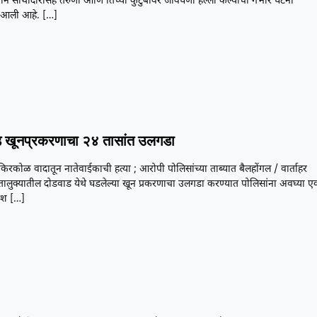
ने साथीदारांसह तरुणी आणि तिच्या कुटुंबावर जीवघेणा हल्ला केल्याची गंभीर घटना
आली आहे.
[…]
 खूनप्रकरणाचा २४ तासांत उलगडा
या किरकोळ वादातून नातेवाईकाची हत्या ; आरोपी पोलिसांच्या ताब्यात बैलहोंगल / वार्ताहर
तालुक्यातील दोडवाड येथे घडलेल्या खून प्रकरणाचा उलगडा करण्यात पोलिसांना अवघ्या ए
यश
[…]