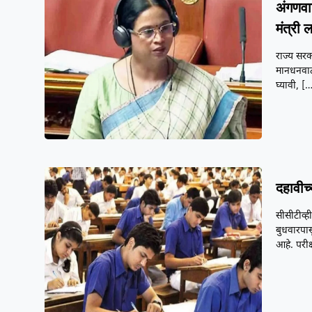
अंगणवा
मंत्री ल
राज्य सरक
मानधनवाढी
घ्यावी,
[…
दहावीच्
सीसीटीव्ह
बुधवारपास
आहे. परीक्