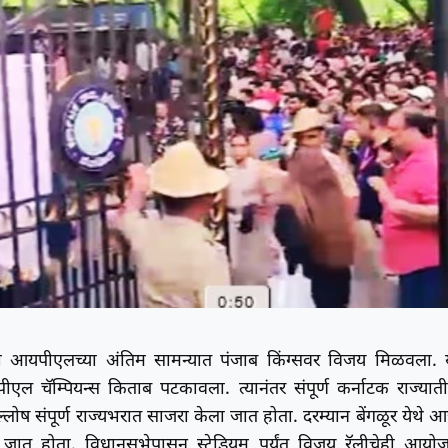
ल्या आयपीएलच्या अंतिम सामन्यात पंजाब किंग्सवर विजय मिळवला. 
ल चॅम्पियन्स किताब पटकावला. त्यानंतर संपूर्ण कर्नाटक राज्यात
ल्लोष संपूर्ण राज्यभरात साजरा केला जात होता. दरम्यान बेंगळूर येथे 
ला जात होता. विधानसभेपासून स्टेडियम पर्यंत विजय रॅलीचेही आयो