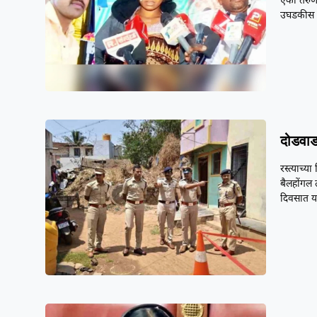
एका तरुणा
उघडकीस 
दोडवाड
रस्त्याच्
बैलहोंगल 
दिवसात 