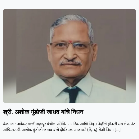
श्री. अशोक गुंडोजी जाधव यांचे निधन
बेळगाव : नार्वेकर गल्ली शहापूर येथील प्रतिष्ठित नागरिक आणि निवृत्त नेव्हीचे हॉनररी सब लेफ्टनंट
ऑफिसर श्री. अशोक गुंडोजी जाधव यांचे दीर्घकाळ आजाराने (दि. ६) रोजी निधन
[…]