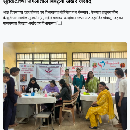
सुतकटीच्या जंगलातील बिबट्या अखेर जेरबंद
आठ दिवसांच्या दहशतीनंतर वन विभागाच्या मोहिमेला यश बेळगाव : बेळगाव तालुक्यातील
वंटमुरी घाटामागील सुतकटी (सुतगट्टी) गावाच्या वनक्षेत्रात गेल्या आठ-दहा दिवसांपासून दहशत
माजवणारा बिबट्या अखेर वन विभागाच्या
[…]