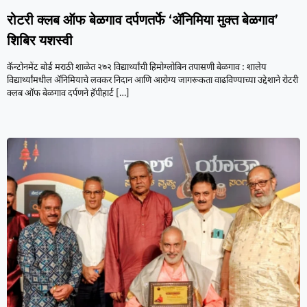
रोटरी क्लब ऑफ बेळगाव दर्पणतर्फे ‘ॲनिमिया मुक्त बेळगाव’
शिबिर यशस्वी
कॅन्टोनमेंट बोर्ड मराठी शाळेत २७२ विद्यार्थ्यांची हिमोग्लोबिन तपासणी बेळगाव : शालेय
विद्यार्थ्यांमधील ॲनिमियाचे लवकर निदान आणि आरोग्य जागरूकता वाढविण्याच्या उद्देशाने रोटरी
क्लब ऑफ बेळगाव दर्पणने हॅपीहार्ट
[…]