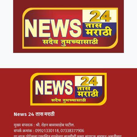
News 24 तास मराठी
मुख्य संपादक : श्री. रोहन बाळासाहेब पाटील.
संपर्क क्रमांक : 09921330118, 07338377906
या न्यूज पोर्टलला प्रकाशित झालेल्या बातमीशी मुख्य संपादक सहमत असतीलच