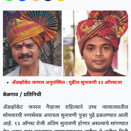
ॲडव्होकेट जनरल अनुपस्थित : पुढील सुनावणी १३ ऑगस्टला
बेळगाव / प्रतिनिधी
ॲडव्होकेट जनरल गैरहजर राहिल्याने उच्च न्यायालयातील
सोमवारची नगरसेवक अपात्रता सुनावणी पुन्हा पुढे ढकलण्यात आली
आहे. १३ ऑगस्ट रोजी अंतिम सुनावणी होणार असल्याचे सांगण्यात