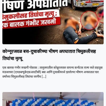
कोन्नूरजवळ बस-दुचाकीच्या भीषण अपघातात चिमुकलीसह
तिघांचा मृत्यू
एक बालक गंभीर जखमी गोकाक : तालुक्यातील कोन्नूरजवळ वायव्य कर्नाटक राज्य रस्ते वाहतूक
मंडळाच्या (एनडब्ल्यूकेएसआरटीसी) बस आणि दुचाकीमध्ये झालेल्या भीषण अपघातात चार
वर्षांच्या चिमुकलीसह तिघांचा जागीच
[…]