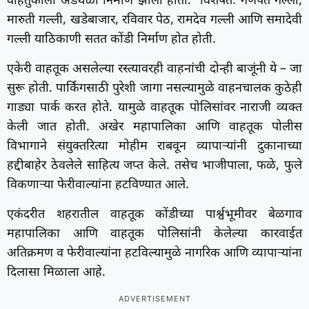
वाहतुकीला अडथळा निर्माण झाला होता. विशेषतः गणपत गल्ली,
मारुती गल्ली, खडेबाजार, रविवार पेठ, रामदेव गल्ली आणि समादेवी
गल्ली याठिकाणी सतत कोंडी निर्माण होत होती.
एकेरी वाहतूक असलेल्या रस्त्यावरही वाहनांची दोन्ही बाजूंनी ये – जा
सुरू होती. पार्किंगसाठी पुरेशी जागा नसल्यामुळे वाहनचालक कुठेही
गाड्या पार्क करत होते. यामुळे वाहतूक पोलिसांवर नाराजी व्यक्त
केली जात होती. अखेर महापालिका आणि वाहतूक पोलीस
विभागाने संयुक्तरित्या मोहीम राबवून व्यापाऱ्यांनी दुकानाच्या
हद्दीबाहेर ठेवलेले साहित्य जप्त केले. तसेच भाजीपाला, फळे, फुले
विकणाऱ्या फेरीवाल्यांना हटविण्यात आले.
एकंदरीत शहरातील वाहतूक कोंडीच्या पार्श्वभूमीवर बेळगाव
महापालिका आणि वाहतूक पोलिसांनी केलेल्या कारवाईत
अतिक्रमण व फेरीवाल्यांना हटविल्यामुळे नागरिक आणि व्यापाऱ्यांना
दिलासा मिळाला आहे.
ADVERTISEMENT