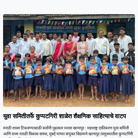
युवा समितीतर्फे कुप्पटगिरी शाळेत शैक्षणिक साहित्याचे वाटप
मराठी शाळा टिकवण्यासाठी सर्वांनी पुढाकार घ्यावा खानापूर : महाराष्ट्र एकीकरण युवा समिती
आणि राज्य मराठी विकास संस्था, मुंबई यांच्या संयुक्त विद्यमाने खानापूर तालुक्यातील कुप्पटगिरी