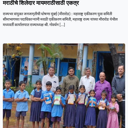
मराठीचे शिलेदार मायमराठीसाठी एकत्र
राज्यभर संयुक्त जनजागृतीची घोषणा मुंबई (मीरारोड) : महाराष्ट्र एकीकरण युवा समिती
सीमाभागच्या पदाधिकाऱ्यांनी मराठी एकीकरण समिती, महाराष्ट्र राज्य यांच्या मीरारोड येथील
मध्यवर्ती कार्यालयात राज्याध्यक्ष श्री. गोवर्धन
[…]