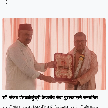
[…]
डॉ. संजय पंतबाळेकुंद्री वैद्यकीय सेवा पुरस्काराने सन्मानित
प. पू. डॉ. रमेश महाराज अकोळकर प्रतिष्ठानतर्फे गौरव बेळगाव : प.पू. कै. डॉ. रमेश महाराज