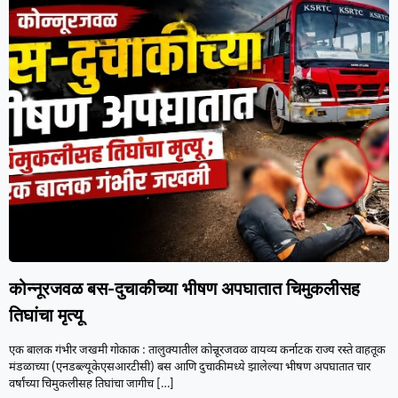
कोन्नूरजवळ बस-दुचाकीच्या भीषण अपघातात चिमुकलीसह
तिघांचा मृत्यू
एक बालक गंभीर जखमी गोकाक : तालुक्यातील कोन्नूरजवळ वायव्य कर्नाटक राज्य रस्ते वाहतूक
मंडळाच्या (एनडब्ल्यूकेएसआरटीसी) बस आणि दुचाकीमध्ये झालेल्या भीषण अपघातात चार
वर्षांच्या चिमुकलीसह तिघांचा जागीच
[…]