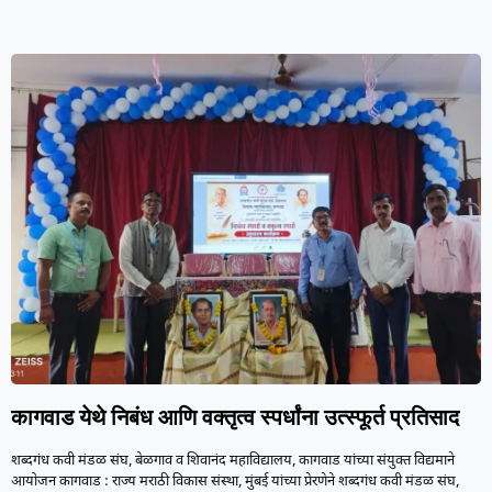
कागवाड येथे निबंध आणि वक्तृत्व स्पर्धांना उत्स्फूर्त प्रतिसाद
शब्दगंध कवी मंडळ संघ, बेळगाव व शिवानंद महाविद्यालय, कागवाड यांच्या संयुक्त विद्यमाने
आयोजन कागवाड : राज्य मराठी विकास संस्था, मुंबई यांच्या प्रेरणेने शब्दगंध कवी मंडळ संघ,