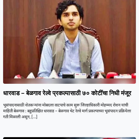
धारवाड – बेळगाव रेल्वे प्रकल्पासाठी ७० कोटींचा निधी मंजूर
भूसंपादनासाठी शेतकऱ्यांना मोबदला वाटपाचे काम सुरू जिल्हाधिकारी मोहम्मद रोशन यांची
माहिती बेळगाव : बहुप्रतिक्षित धारवाड – बेळगाव थेट रेल्वे मार्ग प्रकल्पाच्या भूसंपादन प्रक्रियेला
गती मिळाली असून,
[…]