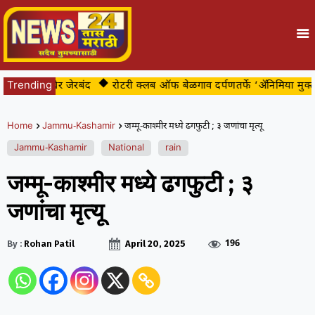
्या अखेर जेरबंद
Trending
रोटरी क्लब ऑफ बेळगाव दर्पणतर्फे ‘ॲनिमिया मुक्त बेळ
Home
Jammu-Kashamir
जम्‍मू-काश्मीर मध्ये ढगफुटी ; ३ जणांचा मृत्यू
Jammu-Kashamir
National
rain
जम्‍मू-काश्मीर मध्ये ढगफुटी ; ३
जणांचा मृत्यू
196
By :
Rohan Patil
April 20, 2025