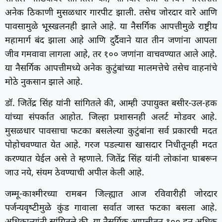
अनेक ठिकाणी मुसळधार गारपीट झाली. तसेच जोरदार वारे आणि
पावसामुळे भूस्खलनही झाले आहे. या नैसर्गिक आपत्तीमुळे राष्ट्रीय
महामार्ग बंद झाला आहे आणि दुर्दैवाने यात तीन जणांना आपला
जीव गमवावा लागला आहे, तर १०० जणांना वाचवण्यात आले आहे.
या नैसर्गिक आपत्तीमध्ये अनेक कुटुंबांच्या मालमत्तेचे तसेच वाहनांचे
माेठे नुकसान झाले आहे.
डॉ. जितेंद्र सिंह यांनी सांगितले की, आम्‍ही उपायुक्‍त बसीर-उल-हक
यांच्या संपर्कात आहोत. जिल्‍हा प्रशासनही अलर्ट मोडवर आहे.
मुसळधार पावसाचा फटका बसलेल्‍या कुटुंबांना सर्व प्रकारची मदत
पोहोचवण्यात येत आहे. गरज पडल्‍यास खासदार निधीतूनही मदत
करण्यात येईल असे ते म्‍हणाले. जितेंद्र सिंह यांनी लोकांना घाबरून
जाउ नये, संयम ठेवण्याची अपील केली आहे.
जम्‍मू-काश्मीरच्या रामबन जिल्‍ह्यात आज रविवारीही जोरदार
पर्जन्यवृष्‍टीमुळे कुंड गावाला सर्वात जास्‍त फटका बसला आहे.