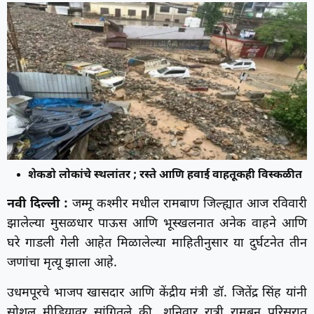
शेकडो लोकांचे स्थलांतर ; रस्ते आणि हवाई वाहतूकही विस्कळीत
नवी दिल्ली :
जम्मू कश्मीर मधील रामबाण जिल्ह्यात आज रविवारी
झालेल्या मुसळधार पाऊस आणि भूस्‍खलनात अनेक वाहने आणि
घरे गाडली गेली आहेत मिळालेल्या माहितीनुसार या दुर्घटनेत तीन
जणांचा मृत्यू झाला आहे.
उधमपूरचे भाजप खासदार आणि केंद्रीय मंत्री डॉ. जितेंद्र सिंह यांनी
सोशल मीडियावर सांगितले की, शनिवार रात्री रामबन परिसरात