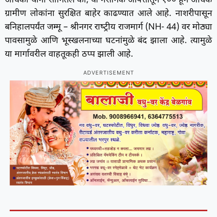
अधिकाऱ्यांनी सांगितले की, या नैसर्गिक आपत्तीतून १०० हून अधिक
ग्रामीण लोकांना सुरक्षित बाहेर काढण्यात आले आहे. नाशरीपासून
बनिहालपर्यंत जम्‍मू – श्रीनगर राष्‍ट्रीय राजमार्ग (NH- 44) वर मोठ्या
पावसामुळे आणि भूस्‍खलनाच्या घटनांमुळे बंद झाला आहे. त्‍यामुळे
या मार्गावरील वाहतूकही ठप्प झाली आहे.
ADVERTISEMENT