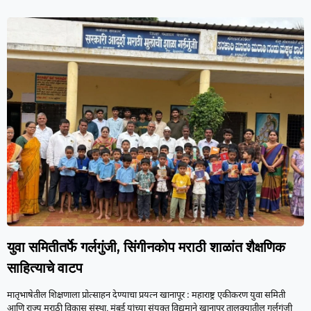
युवा समितीतर्फे गर्लगुंजी, सिंगीनकोप मराठी शाळांत शैक्षणिक
साहित्याचे वाटप
मातृभाषेतील शिक्षणाला प्रोत्साहन देण्याचा प्रयत्न खानापूर : महाराष्ट्र एकीकरण युवा समिती
आणि राज्य मराठी विकास संस्था, मुंबई यांच्या संयुक्त विद्यमाने खानापूर तालुक्यातील गर्लगुंजी