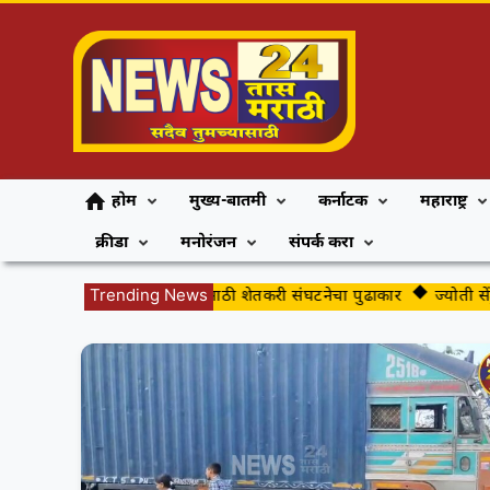
होम
मुख्य-बातमी
कर्नाटक
महाराष्ट्र
क्रीडा
मनोरंजन
संपर्क करा
मार्कंडेय नदीच्या संवर्धनासाठी शेतकरी संघटनेचा पुढाकार
Trending News
ज्योती सें