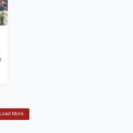
ी
Load More