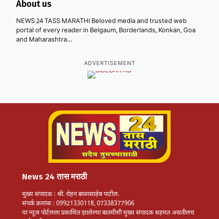
About us
NEWS 24 TASS MARATHI Beloved media and trusted web
portal of every reader in Belgaum, Borderlands, Konkan, Goa
and Maharashtra…
ADVERTISEMENT
News 24 तास मराठी
मुख्य संपादक : श्री. रोहन बाळासाहेब पाटील.
संपर्क क्रमांक : 09921330118, 07338377906
या न्यूज पोर्टलला प्रकाशित झालेल्या बातमीशी मुख्य संपादक सहमत असतीलच