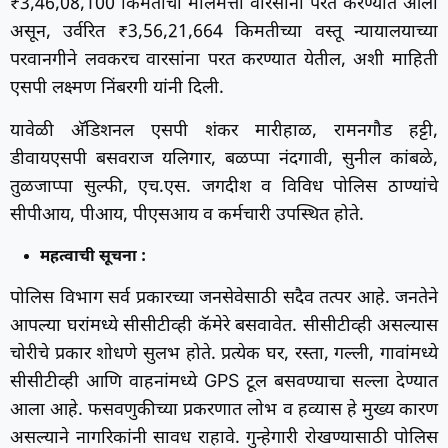
₹3,46,08,100 किमतीची मालमत्ता वारसांना परत करण्यात आली
असून, उर्वरित ₹3,56,21,664 किमतीच्या वस्तू न्यायालयाच्या
परवानगीने लवकरच वारसांना परत करण्यात येतील, अशी माहिती
एसपी लक्ष्मण निंबरगी यांनी दिली.
यावेळी अ‍ॅडिशनल एसपी शंकर मारीहाळ, रामनगौड हट्टी,
डीवायएसपी बसवराज यलिगार, बळप्पा नंदगावी, सुनील कांबळे,
तुळजाप्पा सुल्फी, एच.एस. जगदीश व विविध पोलिस ठाण्यांचे
सीपीआय, पीआय, पीएसआय व कर्मचारी उपस्थित होते.
महत्वाची सूचना :
पोलिस विभाग सर्व प्रकारच्या जनसेवेसाठी सदैव तत्पर आहे. जनतेने
आपल्या घरांमध्ये सीसीटीव्ही कॅमेरे बसवावेत. सीसीटीव्ही असल्यास
चोरीचे प्रकार शोधणे सुलभ होते. प्रत्येक घर, रस्ता, गल्ली, गावांमध्ये
सीसीटीव्ही आणि वाहनांमध्ये GPS टूल बसवण्याचा सल्ला देण्यात
आला आहे. फसवणुकीच्या प्रकरणात लोभ व हव्यास हे मुख्य कारण
असल्याने नागरिकांनी सावध राहावे. गुन्हेगारी रोखण्यासाठी पोलिस