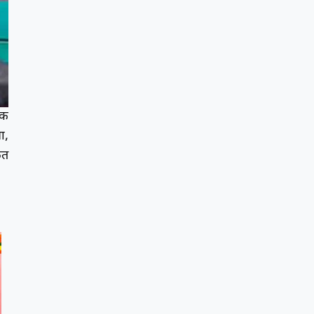
िक
ा,
ळत