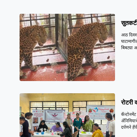
सुतकटी
आठ दिवसां
घाटामागील
बिबट्या 
रोटरी 
कॅन्टोनमें
ॲनिमियाच
दर्पणने हॅप