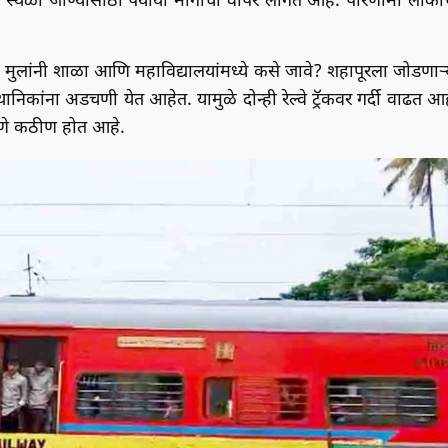
्थळी जाण्यासाठी पर्यायी मार्गाचा वापर लागत आहे. परिणामी लोकां
. मुलांनी शाळा आणि महाविद्यालयांमध्ये कसे जावे? शहापूरला जोडणाऱ्
ानिकांना अडचणी येत आहेत. यामुळे दोन्ही रेल्वे ट्रॅकवर गर्दी वाढत आह
ठवणे कठीण होत आहे.