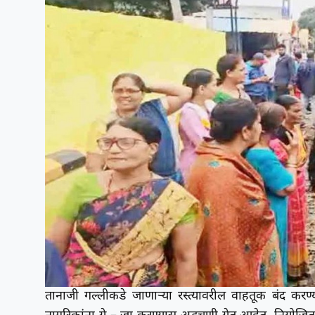
तानाजी गल्लीकडे जाणाऱ्या रस्त्यावरील वाहतूक बंद करण