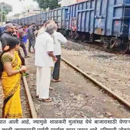
्यात आली आहे, ज्यामुळे शाळकरी मुलांसह येथे बाजारासाठी येणाऱ्