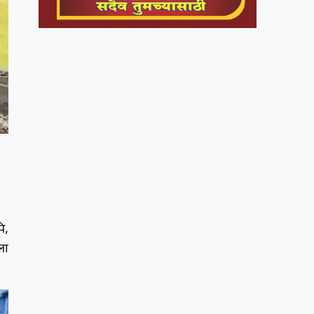
ि,
ला