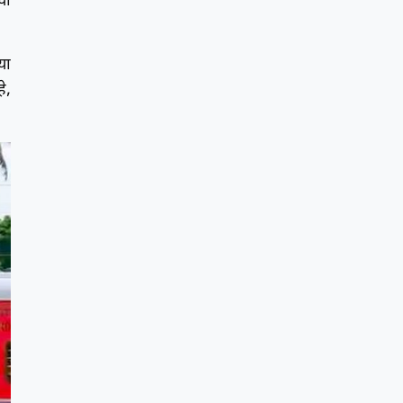
चा
या
े,