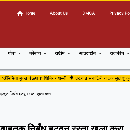
Home
About Us
DMCA
Privacy Po
गोवा
कोकण
राष्ट्रीय
आंतराष्ट्रीय
राजकीय
 मुक्त बेळगाव’ शिबिर यशस्वी
प्रख्यात संवादिनी वादक सुधांशु कुलकर्णी यांन
वाहतूक निर्बंध हटवून रस्ता खुला करा
ल वाहतूक निर्बंध हटवून रस्ता खुला करा