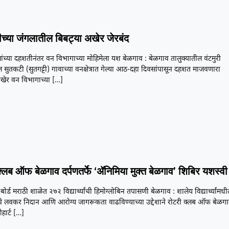
च्या जंगलातील बिबट्या अखेर जेरबंद
च्या दहशतीनंतर वन विभागाच्या मोहिमेला यश बेळगाव : बेळगाव तालुक्यातील वंटमुरी
 सुतकटी (सुतगट्टी) गावाच्या वनक्षेत्रात गेल्या आठ-दहा दिवसांपासून दहशत माजवणारा
अखेर वन विभागाच्या
[…]
क्लब ऑफ बेळगाव दर्पणतर्फे ‘ॲनिमिया मुक्त बेळगाव’ शिबिर यशस्वी
ट बोर्ड मराठी शाळेत २७२ विद्यार्थ्यांची हिमोग्लोबिन तपासणी बेळगाव : शालेय विद्यार्थ्यांमध
े लवकर निदान आणि आरोग्य जागरूकता वाढविण्याच्या उद्देशाने रोटरी क्लब ऑफ बेळग
ीहार्ट
[…]