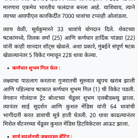
मारणारा एकमेव भारतीय फलंदाज बनला आहे. याशिवाय, त्याने
त्याच्या आयपीएल कारकिर्दीत 7000 धावांचा टप्पाही ओलांडला.
त्याच वेळी, सूर्यकुमारने 33 धावांचे योगदान दिले. शेवटच्या
षटकांमध्ये, तिलक वर्मा (25) आणि कर्णधार हार्दिक पांड्या (22)
यांनी काही शानदार शॉट्स खेळले. अशा प्रकारे, मुंबईने संपूर्ण षटक
खेळल्यानंतर 5 विकेट गमावून 228 धावा केल्या.
कर्णधार शुभम गिल फेल :
लक्ष्याचा पाठलाग करताना गुजरातची सुरुवात खुपच खराब झाली
आणि पहिल्याच षटकात कर्णधार शुभम गिल (1) ची विकेट पडली.
वेगवान गोलंदाज ट्रेंट बोल्टच्या चेंडूवर शुभम एलबीडब्ल्यू झाला.
त्यानंतर साई सुदर्शन आणि कुशल मेंडिस यांनी 64 धावांची
भागीदारी करत डावाची सूत्रे हाती घेतली. 20 धावा काढल्यानंतर
मिशेल सँटनरच्या चेंडूवर कुशल मेंडिस हिटविकेटवर आऊट झाला.
साई सुदर्शनची जबरदस्त बॅटिंग :