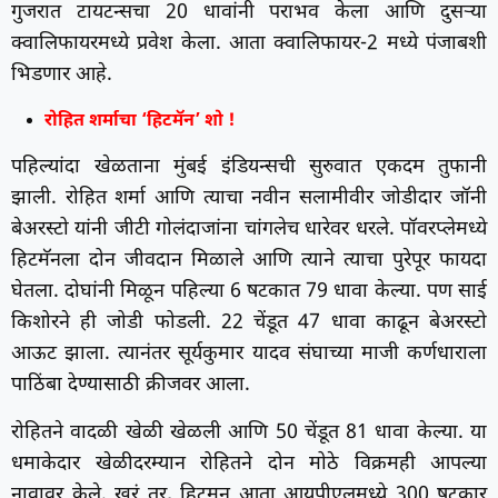
गुजरात टायटन्सचा 20 धावांनी पराभव केला आणि दुसऱ्या
क्वालिफायरमध्ये प्रवेश केला. आता क्वालिफायर-2 मध्ये पंजाबशी
भिडणार आहे.
रोहित शर्माचा ‘हिटमॅन’ शो !
पहिल्यांदा खेळताना मुंबई इंडियन्सची सुरुवात एकदम तुफानी
झाली. रोहित शर्मा आणि त्याचा नवीन सलामीवीर जोडीदार जॉनी
बेअरस्टो यांनी जीटी गोलंदाजांना चांगलेच धारेवर धरले. पॉवरप्लेमध्ये
हिटमॅनला दोन जीवदान मिळाले आणि त्याने त्याचा पुरेपूर फायदा
घेतला. दोघांनी मिळून पहिल्या 6 षटकात 79 धावा केल्या. पण साई
किशोरने ही जोडी फोडली. 22 चेंडूत 47 धावा काढून बेअरस्टो
आऊट झाला. त्यानंतर सूर्यकुमार यादव संघाच्या माजी कर्णधाराला
पाठिंबा देण्यासाठी क्रीजवर आला.
रोहितने वादळी खेळी खेळली आणि 50 चेंडूत 81 धावा केल्या. या
धमाकेदार खेळीदरम्यान रोहितने दोन मोठे विक्रमही आपल्या
नावावर केले. खरं तर, हिटमन आता आयपीएलमध्ये 300 षटकार