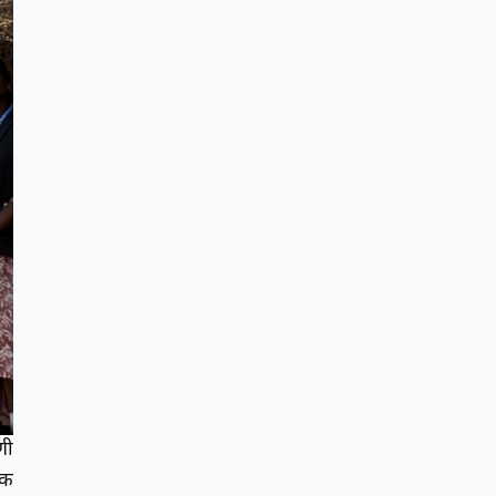
णी
षक