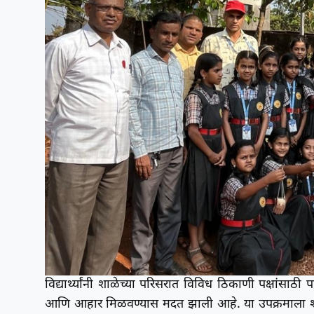
विद्यार्थ्यांनी शाळेच्या परिसरात विविध ठिकाणी पक्षांसाठ
आणि आहार मिळवण्यास मदत झाली आहे. या उपक्रमाला शाळेतील 