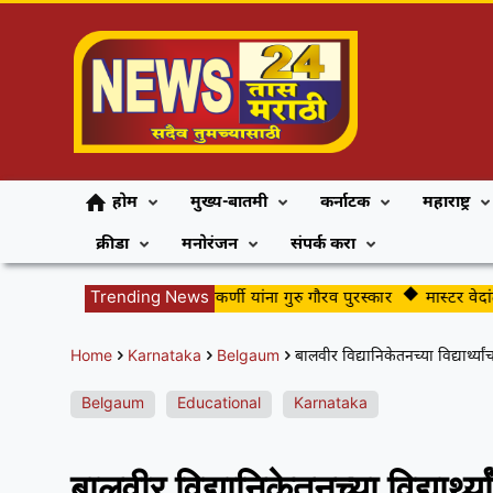
होम
मुख्य-बातमी
कर्नाटक
महाराष्ट्र
क्रीडा
मनोरंजन
संपर्क करा
ंवादिनी वादक सुधांशु कुलकर्णी यांना गुरु गौरव पुरस्कार
Trending News
मास्टर वेदांत आनंद 
Home
Karnataka
Belgaum
बालवीर विद्यानिकेतनच्या विद्यार्थ्य
Belgaum
Educational
Karnataka
बालवीर विद्यानिकेतनच्या विद्यार्