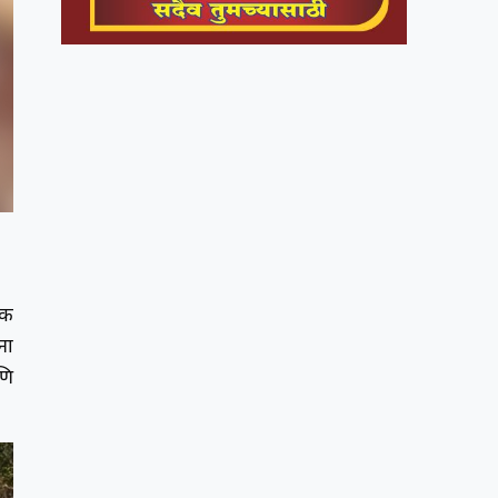
यक
ना
णि