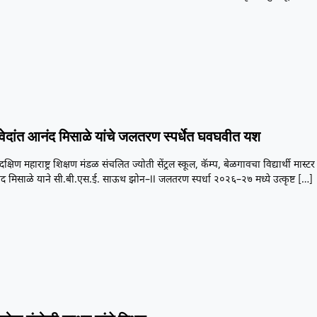
 वेदांत आनंद मिसाळे यांचे जलतरण स्पर्धेत घवघवीत यश
क्षिण महाराष्ट्र शिक्षण मंडळ संचलित ज्योती सेंट्रल स्कूल, कॅम्प, बेळगावचा विद्यार्थी मास्टर
ंद मिसाळे याने सी.बी.एस.ई. साऊथ झोन–II जलतरण स्पर्धा २०२६–२७ मध्ये उत्कृष्ट
[…]