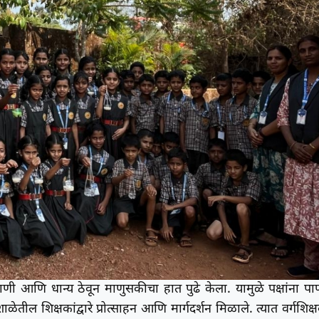
ी पाणी आणि धान्य ठेवून माणुसकीचा हात पुढे केला. यामुळे पक्षांना पा
शिक्षकांद्वारे प्रोत्साहन आणि मार्गदर्शन मिळाले. त्यात वर्गशिक्