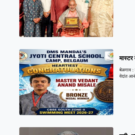
मास्टर
बेळगाव : द
वेदांत आन