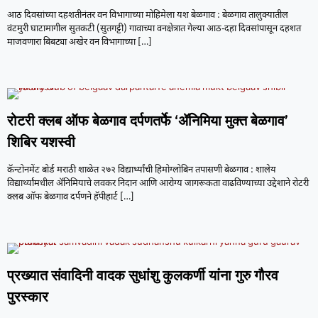
आठ दिवसांच्या दहशतीनंतर वन विभागाच्या मोहिमेला यश बेळगाव : बेळगाव तालुक्यातील
वंटमुरी घाटामागील सुतकटी (सुतगट्टी) गावाच्या वनक्षेत्रात गेल्या आठ-दहा दिवसांपासून दहशत
माजवणारा बिबट्या अखेर वन विभागाच्या
[…]
रोटरी क्लब ऑफ बेळगाव दर्पणतर्फे ‘ॲनिमिया मुक्त बेळगाव’
शिबिर यशस्वी
कॅन्टोनमेंट बोर्ड मराठी शाळेत २७२ विद्यार्थ्यांची हिमोग्लोबिन तपासणी बेळगाव : शालेय
विद्यार्थ्यांमधील ॲनिमियाचे लवकर निदान आणि आरोग्य जागरूकता वाढविण्याच्या उद्देशाने रोटरी
क्लब ऑफ बेळगाव दर्पणने हॅपीहार्ट
[…]
प्रख्यात संवादिनी वादक सुधांशु कुलकर्णी यांना गुरु गौरव
पुरस्कार