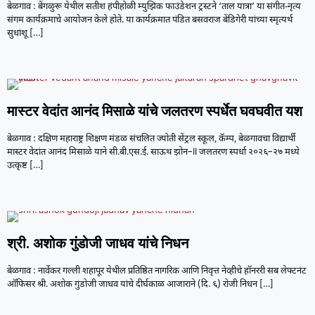
बेळगाव : बेंगळुरू येथील सतीश हंपीहोळी म्युझिक फाउंडेशन ट्रस्टने ‘ताल यात्रा’ या संगीत-नृत्य
संगम कार्यक्रमाचे आयोजन केले होते. या कार्यक्रमात पंडित बसवराज बेंडिगेरी यांच्या स्मृत्यर्थ
सुधांशू
[…]
मास्टर वेदांत आनंद मिसाळे यांचे जलतरण स्पर्धेत घवघवीत यश
बेळगाव : दक्षिण महाराष्ट्र शिक्षण मंडळ संचलित ज्योती सेंट्रल स्कूल, कॅम्प, बेळगावचा विद्यार्थी
मास्टर वेदांत आनंद मिसाळे याने सी.बी.एस.ई. साऊथ झोन–II जलतरण स्पर्धा २०२६–२७ मध्ये
उत्कृष्ट
[…]
श्री. अशोक गुंडोजी जाधव यांचे निधन
बेळगाव : नार्वेकर गल्ली शहापूर येथील प्रतिष्ठित नागरिक आणि निवृत्त नेव्हीचे हॉनररी सब लेफ्टनंट
ऑफिसर श्री. अशोक गुंडोजी जाधव यांचे दीर्घकाळ आजाराने (दि. ६) रोजी निधन
[…]